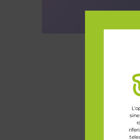
L'o
sine
r
rife
tele