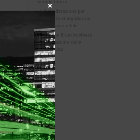
mondo intero
Close
La digitalizzazione per
this
l’efficienza energetica nel
module
mondo sostenibile
Trasforma il tuo business
con il massimo della
connettività