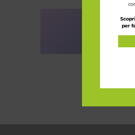
con
Scopri
per f