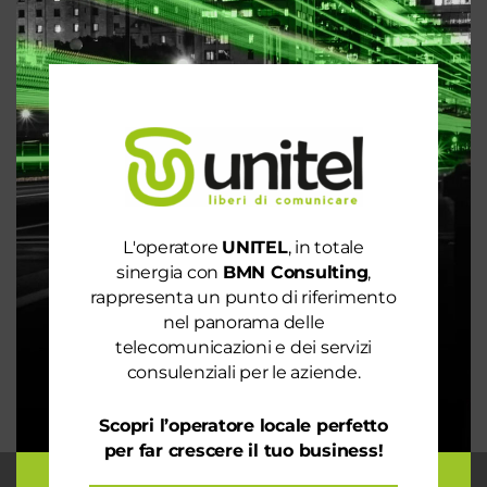
Articoli recenti
Le prestazioni della tua rete internet non ti
soddisfano? Ci pensiamo noi!
Spendi ancora troppo in bolletta? Richiedi
un’analisi dei consumi
Rete 6G dal 2030. La rivoluzione che cambierà il
L'operatore
UNITEL
, in totale
mondo intero
sinergia con
BMN Consulting
,
La digitalizzazione per l’efficienza energetica nel
rappresenta un punto di riferimento
mondo sostenibile
nel panorama delle
telecomunicazioni e dei servizi
Trasforma il tuo business con il massimo della
consulenziali per le aziende.
connettività
Scopri l’operatore locale perfetto
per far crescere il tuo business!