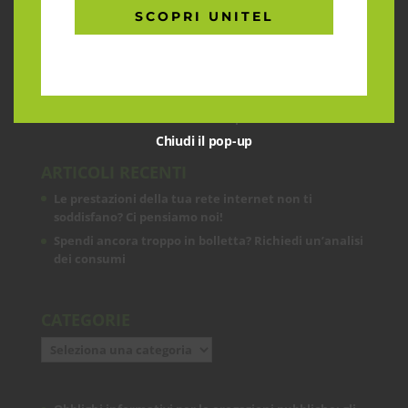
CHI SIAMO
SCOPRI UNITEL
Garantiamo la massima flessibilità e
prontezza nell’accogliere ogni richiesta
sul fronte telecomunicazioni, energia e
gas, conciliazioni, soluzioni digitali
tramite consulenze professionali 4.0.
Chiudi il pop-up
ARTICOLI RECENTI
Le prestazioni della tua rete internet non ti
soddisfano? Ci pensiamo noi!
Spendi ancora troppo in bolletta? Richiedi un’analisi
dei consumi
CATEGORIE
Categorie