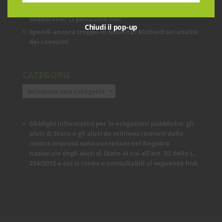
Le prestazioni della tua rete internet non ti
soddisfano? Ci pensiamo noi!
Chiudi il pop-up
Spendi ancora troppo in bolletta? Richiedi un’analisi
dei consumi
CATEGORIE
Categorie
Obblighi informativi per le erogazioni pubbliche: gli
aiuti di Stato e gli aiuti de minimis ricevuti dalla
nostra impresa sono contenuti nel Registro
nazionale degli aiuti di Stato di cui all’art. 52 della L.
234/2012 a cui si rinvia e consultabili al seguente
link