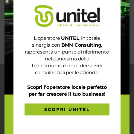
Rete 6G dal 2030. La rivoluzione che cambierà il
mondo intero
La digitalizzazione per l’efficienza energetica nel
mondo sostenibile
Trasforma il tuo business con il massimo della
L'operatore
UNITEL
, in totale
connettività
sinergia con
BMN Consulting
,
rappresenta un punto di riferimento
nel panorama delle
telecomunicazioni e dei servizi
consulenziali per le aziende.
CHI SIAMO
Scopri l’operatore locale perfetto
Garantiamo la massima flessibilità e
per far crescere il tuo business!
prontezza nell’accogliere ogni richiesta
sul fronte telecomunicazioni, energia e
gas, conciliazioni, soluzioni digitali
SCOPRI UNITEL
tramite consulenze professionali 4.0.
ARTICOLI RECENTI