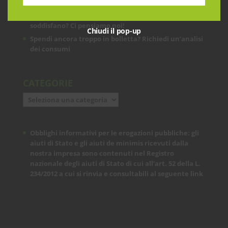
ARTICOLI RECENTI
Le prestazioni della tua rete internet non ti
soddisfano? Ci pensiamo noi!
Chiudi il pop-up
Spendi ancora troppo in bolletta? Richiedi un’analisi
dei consumi
CATEGORIE
Categorie
Obblighi informativi per le erogazioni pubbliche: gli
aiuti di Stato e gli aiuti de minimis ricevuti dalla
nostra impresa sono contenuti nel Registro
nazionale degli aiuti di Stato di cui all’art. 52 della L.
234/2012 a cui si rinvia e consultabili al seguente
link