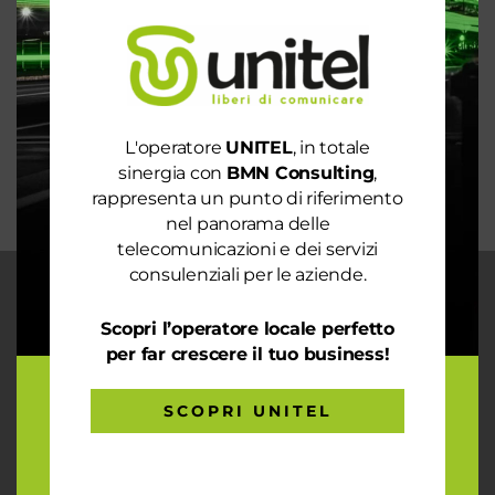
Rete 6G dal 2030. La rivoluzione che cambierà il
mondo intero
La digitalizzazione per l’efficienza energetica nel
mondo sostenibile
L'operatore
UNITEL
, in totale
Trasforma il tuo business con il massimo della
sinergia con
BMN Consulting
,
connettività
rappresenta un punto di riferimento
nel panorama delle
telecomunicazioni e dei servizi
consulenziali per le aziende.
CHI SIAMO
Scopri l’operatore locale perfetto
Garantiamo la massima flessibilità e
per far crescere il tuo business!
prontezza nell’accogliere ogni richiesta
sul fronte telecomunicazioni, energia e
gas, conciliazioni, soluzioni digitali
SCOPRI UNITEL
tramite consulenze professionali 4.0.