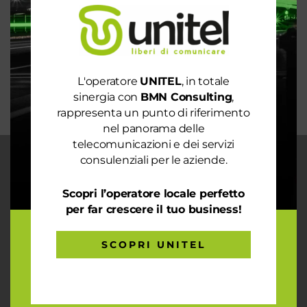
mondo intero
La digitalizzazione per l’efficienza energetica nel
mondo sostenibile
Trasforma il tuo business con il massimo della
L'operatore
UNITEL
, in totale
connettività
sinergia con
BMN Consulting
,
rappresenta un punto di riferimento
nel panorama delle
telecomunicazioni e dei servizi
consulenziali per le aziende.
CHI SIAMO
Garantiamo la massima flessibilità e
Scopri l’operatore locale perfetto
prontezza nell’accogliere ogni richiesta
per far crescere il tuo business!
sul fronte telecomunicazioni, energia e
gas, conciliazioni, soluzioni digitali
SCOPRI UNITEL
tramite consulenze professionali 4.0.
ARTICOLI RECENTI
Le prestazioni della tua rete internet non ti