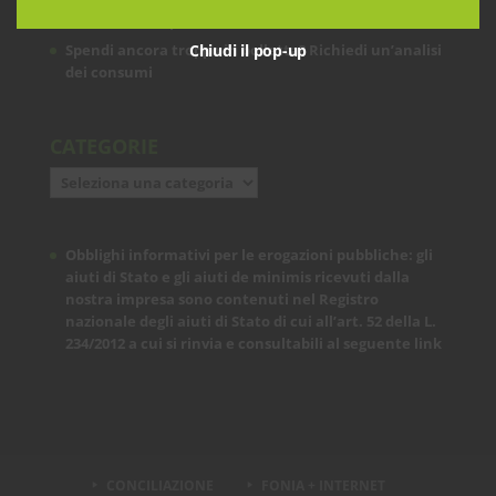
soddisfano? Ci pensiamo noi!
Chiudi il pop-up
Spendi ancora troppo in bolletta? Richiedi un’analisi
dei consumi
CATEGORIE
Categorie
Obblighi informativi per le erogazioni pubbliche: gli
aiuti di Stato e gli aiuti de minimis ricevuti dalla
nostra impresa sono contenuti nel Registro
nazionale degli aiuti di Stato di cui all’art. 52 della L.
234/2012 a cui si rinvia e consultabili al seguente
link
CONCILIAZIONE
FONIA + INTERNET