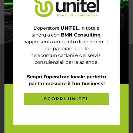
La digitalizzazione per l’efficienza energetica nel
mondo sostenibile
Trasforma il tuo business con il massimo della
connettività
L'operatore
UNITEL
, in totale
sinergia con
BMN Consulting
,
rappresenta un punto di riferimento
nel panorama delle
telecomunicazioni e dei servizi
CHI SIAMO
consulenziali per le aziende.
Garantiamo la massima flessibilità e
prontezza nell’accogliere ogni richiesta
Scopri l’operatore locale perfetto
sul fronte telecomunicazioni, energia e
per far crescere il tuo business!
gas, conciliazioni, soluzioni digitali
tramite consulenze professionali 4.0.
SCOPRI UNITEL
ARTICOLI RECENTI
Le prestazioni della tua rete internet non ti
soddisfano? Ci pensiamo noi!
Spendi ancora troppo in bolletta? Richiedi un’analisi