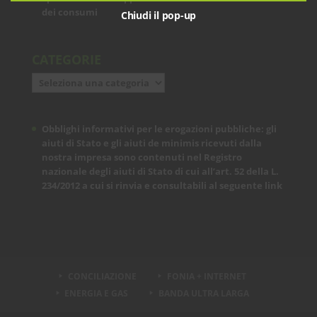
dei consumi
Chiudi il pop-up
CATEGORIE
Categorie
Obblighi informativi per le erogazioni pubbliche: gli
aiuti di Stato e gli aiuti de minimis ricevuti dalla
nostra impresa sono contenuti nel Registro
nazionale degli aiuti di Stato di cui all’art. 52 della L.
234/2012 a cui si rinvia e consultabili al seguente
link
CONCILIAZIONE
FONIA + INTERNET
ENERGIA E GAS
BANDA ULTRA LARGA