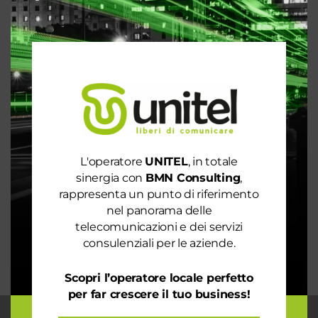
Articoli recenti
Le prestazioni della tua rete internet non ti
soddisfano? Ci pensiamo noi!
Spendi ancora troppo in bolletta? Richiedi
un’analisi dei consumi
Rete 6G dal 2030. La rivoluzione che cambierà il
L'operatore
UNITEL
, in totale
mondo intero
sinergia con
BMN Consulting
,
La digitalizzazione per l’efficienza energetica nel
rappresenta un punto di riferimento
mondo sostenibile
nel panorama delle
telecomunicazioni e dei servizi
Trasforma il tuo business con il massimo della
consulenziali per le aziende.
connettività
Scopri l’operatore locale perfetto
per far crescere il tuo business!