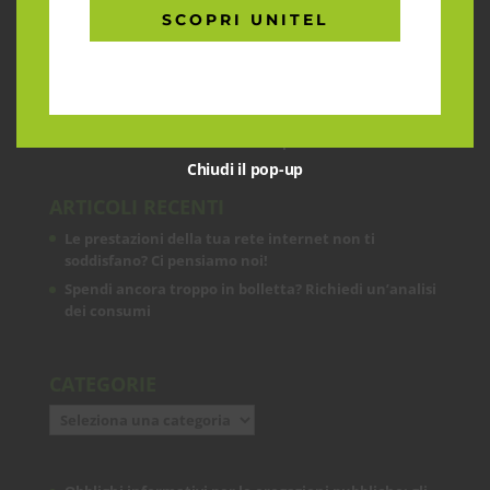
CHI SIAMO
SCOPRI UNITEL
Garantiamo la massima flessibilità e
prontezza nell’accogliere ogni richiesta
sul fronte telecomunicazioni, energia e
gas, conciliazioni, soluzioni digitali
tramite consulenze professionali 4.0.
Chiudi il pop-up
ARTICOLI RECENTI
Le prestazioni della tua rete internet non ti
soddisfano? Ci pensiamo noi!
Spendi ancora troppo in bolletta? Richiedi un’analisi
dei consumi
CATEGORIE
Categorie