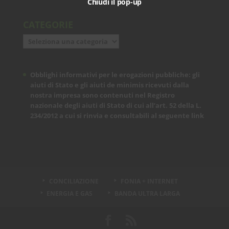
Chiudi il pop-up
CATEGORIE
Categorie
Obblighi informativi per le erogazioni pubbliche: gli
aiuti di Stato e gli aiuti de minimis ricevuti dalla
nostra impresa sono contenuti nel Registro
nazionale degli aiuti di Stato di cui all’art. 52 della L.
234/2012 a cui si rinvia e consultabili al seguente
link
CONCILIAZIONE
FONIA + INTERNET
ENERGIA E GAS
BANDA ULTRA LARGA