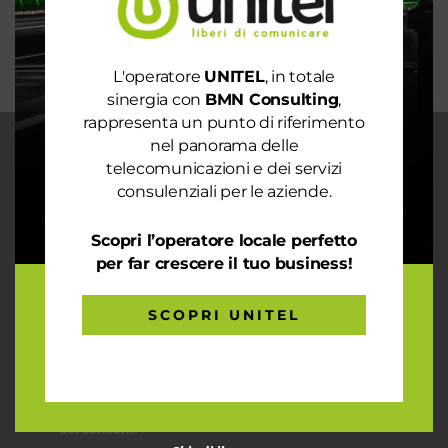
Trasforma il tuo business con il massimo della
connettività
L'operatore
UNITEL
, in totale
sinergia con
BMN Consulting
,
rappresenta un punto di riferimento
nel panorama delle
CHI SIAMO
telecomunicazioni e dei servizi
consulenziali per le aziende.
Garantiamo la massima flessibilità e
prontezza nell’accogliere ogni richiesta
sul fronte telecomunicazioni, energia e
Scopri l’operatore locale perfetto
gas, conciliazioni, soluzioni digitali
per far crescere il tuo business!
tramite consulenze professionali 4.0.
SCOPRI UNITEL
ARTICOLI RECENTI
Le prestazioni della tua rete internet non ti
soddisfano? Ci pensiamo noi!
Spendi ancora troppo in bolletta? Richiedi un’analisi
dei consumi