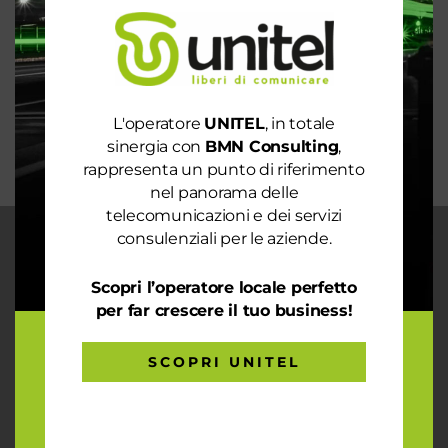
Rete 6G dal 2030. La rivoluzione che cambierà il
mondo intero
La digitalizzazione per l’efficienza energetica nel
mondo sostenibile
Trasforma il tuo business con il massimo della
L'operatore
UNITEL
, in totale
connettività
sinergia con
BMN Consulting
,
rappresenta un punto di riferimento
nel panorama delle
telecomunicazioni e dei servizi
consulenziali per le aziende.
CHI SIAMO
Scopri l’operatore locale perfetto
Garantiamo la massima flessibilità e
prontezza nell’accogliere ogni richiesta
per far crescere il tuo business!
sul fronte telecomunicazioni, energia e
gas, conciliazioni, soluzioni digitali
SCOPRI UNITEL
tramite consulenze professionali 4.0.
ARTICOLI RECENTI