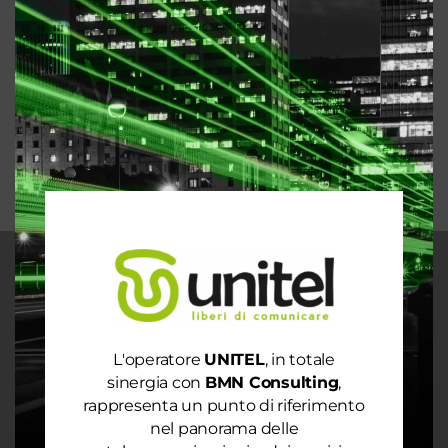
un’analisi dei consumi
Rete 6G dal 2030. La rivoluzione che cambierà il
mondo intero
La digitalizzazione per l’efficienza energetica nel
mondo sostenibile
Trasforma il tuo business con il massimo della
connettività
CHI SIAMO
Garantiamo la massima flessibilità e
prontezza nell’accogliere ogni richiesta
sul fronte telecomunicazioni, energia e
L'operatore
UNITEL
, in totale
gas, conciliazioni, soluzioni digitali
sinergia con
BMN Consulting
,
tramite consulenze professionali 4.0.
rappresenta un punto di riferimento
nel panorama delle