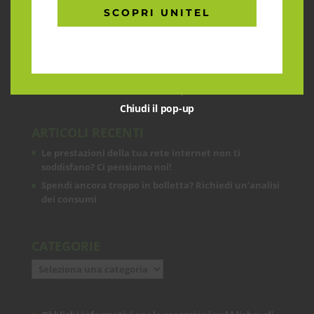
CHI SIAMO
SCOPRI UNITEL
Garantiamo la massima flessibilità e
prontezza nell’accogliere ogni richiesta
sul fronte telecomunicazioni, energia e
gas, conciliazioni, soluzioni digitali
tramite consulenze professionali 4.0.
Chiudi il pop-up
ARTICOLI RECENTI
Le prestazioni della tua rete internet non ti
soddisfano? Ci pensiamo noi!
Spendi ancora troppo in bolletta? Richiedi un’analisi
dei consumi
CATEGORIE
Categorie