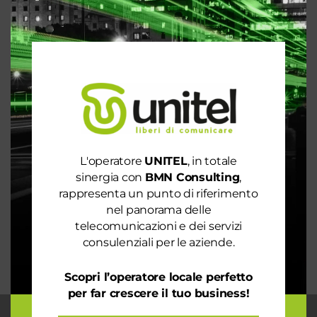
Articoli recenti
Le prestazioni della tua rete internet non ti
soddisfano? Ci pensiamo noi!
Spendi ancora troppo in bolletta? Richiedi
un’analisi dei consumi
Rete 6G dal 2030. La rivoluzione che cambierà il
L'operatore
UNITEL
, in totale
mondo intero
sinergia con
BMN Consulting
,
La digitalizzazione per l’efficienza energetica nel
rappresenta un punto di riferimento
mondo sostenibile
nel panorama delle
telecomunicazioni e dei servizi
Trasforma il tuo business con il massimo della
consulenziali per le aziende.
connettività
Scopri l’operatore locale perfetto
per far crescere il tuo business!