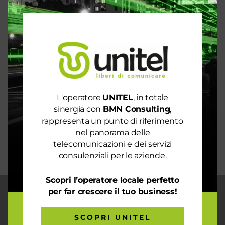
Articoli recenti
Le prestazioni della tua rete internet non ti
soddisfano? Ci pensiamo noi!
Spendi ancora troppo in bolletta? Richiedi
un’analisi dei consumi
Rete 6G dal 2030. La rivoluzione che cambierà il
mondo intero
L'operatore
UNITEL
, in totale
La digitalizzazione per l’efficienza energetica nel
sinergia con
BMN Consulting
,
mondo sostenibile
rappresenta un punto di riferimento
Trasforma il tuo business con il massimo della
nel panorama delle
connettività
telecomunicazioni e dei servizi
consulenziali per le aziende.
Scopri l’operatore locale perfetto
per far crescere il tuo business!
CHI SIAMO
Garantiamo la massima flessibilità e
SCOPRI UNITEL