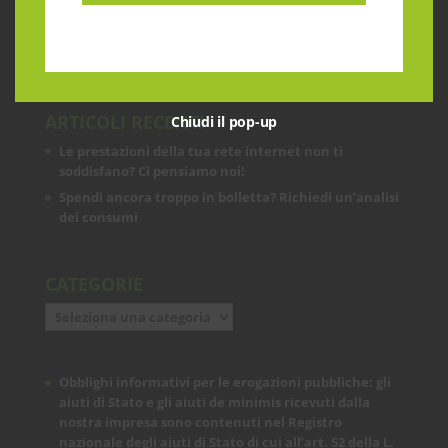
prontezza nell’accogliere ogni richiesta
sul fronte telecomunicazioni, energia e
gas, conciliazioni, soluzioni digitali
tramite consulenze professionali 4.0.
ARTICOLI RECENTI
Chiudi il pop-up
Le prestazioni della tua rete internet non ti
soddisfano? Ci pensiamo noi!
Spendi ancora troppo in bolletta? Richiedi un’analisi
dei consumi
CATEGORIE
Categorie
Obblighi informativi per le erogazioni pubbliche: gli
aiuti di Stato e gli aiuti de minimis ricevuti dalla
nostra impresa sono contenuti nel Registro
nazionale degli aiuti di Stato di cui all’art. 52 della L.