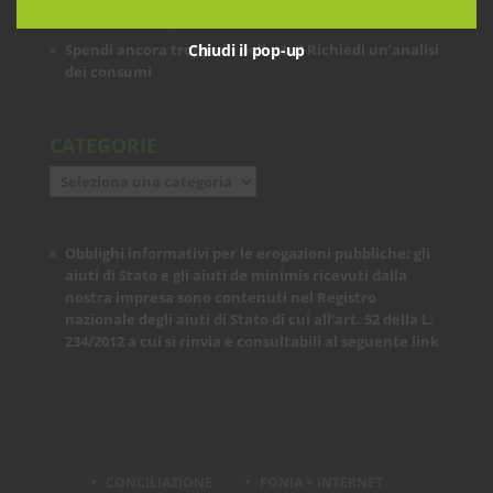
soddisfano? Ci pensiamo noi!
Chiudi il pop-up
Spendi ancora troppo in bolletta? Richiedi un’analisi
dei consumi
CATEGORIE
Categorie
Obblighi informativi per le erogazioni pubbliche: gli
aiuti di Stato e gli aiuti de minimis ricevuti dalla
nostra impresa sono contenuti nel Registro
nazionale degli aiuti di Stato di cui all’art. 52 della L.
234/2012 a cui si rinvia e consultabili al seguente
link
CONCILIAZIONE
FONIA + INTERNET