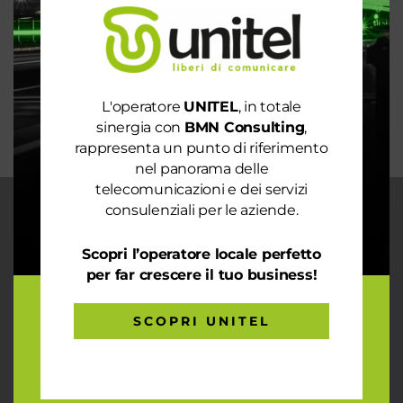
mondo intero
La digitalizzazione per l’efficienza energetica nel
mondo sostenibile
Trasforma il tuo business con il massimo della
L'operatore
UNITEL
, in totale
connettività
sinergia con
BMN Consulting
,
rappresenta un punto di riferimento
nel panorama delle
telecomunicazioni e dei servizi
consulenziali per le aziende.
CHI SIAMO
Garantiamo la massima flessibilità e
Scopri l’operatore locale perfetto
prontezza nell’accogliere ogni richiesta
per far crescere il tuo business!
sul fronte telecomunicazioni, energia e
gas, conciliazioni, soluzioni digitali
SCOPRI UNITEL
tramite consulenze professionali 4.0.
ARTICOLI RECENTI
Le prestazioni della tua rete internet non ti