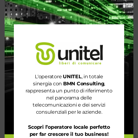
Articoli recenti
Le prestazioni della tua rete internet non ti
soddisfano? Ci pensiamo noi!
Spendi ancora troppo in bolletta? Richiedi
un’analisi dei consumi
L'operatore
UNITEL
, in totale
Rete 6G dal 2030. La rivoluzione che cambierà il
sinergia con
BMN Consulting
,
mondo intero
rappresenta un punto di riferimento
La digitalizzazione per l’efficienza energetica nel
nel panorama delle
mondo sostenibile
telecomunicazioni e dei servizi
consulenziali per le aziende.
Trasforma il tuo business con il massimo della
connettività
Scopri l’operatore locale perfetto
per far crescere il tuo business!