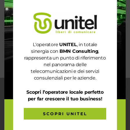
Spendi ancora troppo in bolletta? Richiedi
un’analisi dei consumi
Rete 6G dal 2030. La rivoluzione che cambierà il
mondo intero
La digitalizzazione per l’efficienza energetica nel
mondo sostenibile
L'operatore
UNITEL
, in totale
Trasforma il tuo business con il massimo della
sinergia con
BMN Consulting
,
connettività
rappresenta un punto di riferimento
nel panorama delle
telecomunicazioni e dei servizi
consulenziali per le aziende.
CHI SIAMO
Scopri l’operatore locale perfetto
per far crescere il tuo business!
Garantiamo la massima flessibilità e
prontezza nell’accogliere ogni richiesta
sul fronte telecomunicazioni, energia e
SCOPRI UNITEL
gas, conciliazioni, soluzioni digitali
tramite consulenze professionali 4.0.