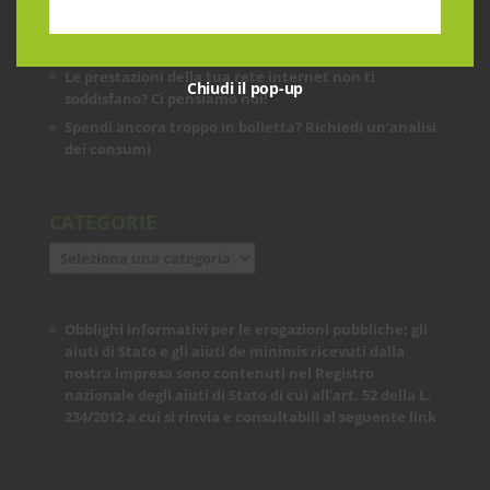
ARTICOLI RECENTI
Le prestazioni della tua rete internet non ti
Chiudi il pop-up
soddisfano? Ci pensiamo noi!
Spendi ancora troppo in bolletta? Richiedi un’analisi
dei consumi
CATEGORIE
Categorie
Obblighi informativi per le erogazioni pubbliche: gli
aiuti di Stato e gli aiuti de minimis ricevuti dalla
nostra impresa sono contenuti nel Registro
nazionale degli aiuti di Stato di cui all’art. 52 della L.
234/2012 a cui si rinvia e consultabili al seguente
link