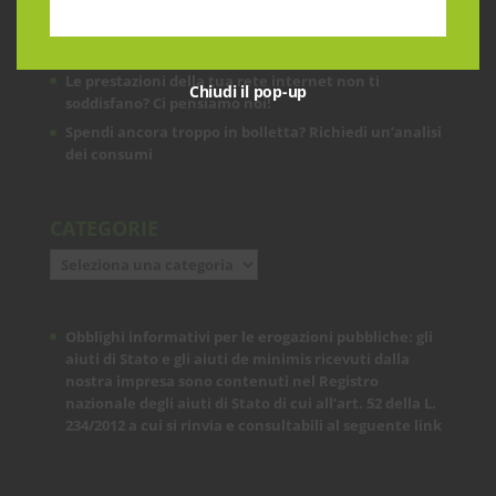
ARTICOLI RECENTI
Le prestazioni della tua rete internet non ti
Chiudi il pop-up
soddisfano? Ci pensiamo noi!
Spendi ancora troppo in bolletta? Richiedi un’analisi
dei consumi
CATEGORIE
Categorie
Obblighi informativi per le erogazioni pubbliche: gli
aiuti di Stato e gli aiuti de minimis ricevuti dalla
nostra impresa sono contenuti nel Registro
nazionale degli aiuti di Stato di cui all’art. 52 della L.
234/2012 a cui si rinvia e consultabili al seguente
link