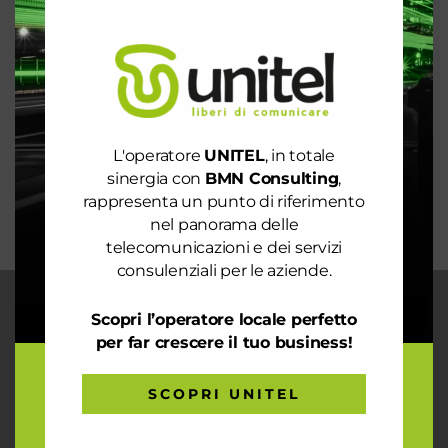
Spendi ancora troppo in bolletta? Richiedi
un’analisi dei consumi
Rete 6G dal 2030. La rivoluzione che cambierà il
mondo intero
La digitalizzazione per l’efficienza energetica nel
mondo sostenibile
L'operatore
UNITEL
, in totale
Trasforma il tuo business con il massimo della
sinergia con
BMN Consulting
,
connettività
rappresenta un punto di riferimento
nel panorama delle
telecomunicazioni e dei servizi
consulenziali per le aziende.
Scopri l’operatore locale perfetto
CHI SIAMO
per far crescere il tuo business!
Garantiamo la massima flessibilità e
prontezza nell’accogliere ogni richiesta
sul fronte telecomunicazioni, energia e
SCOPRI UNITEL
gas, conciliazioni, soluzioni digitali
tramite consulenze professionali 4.0.