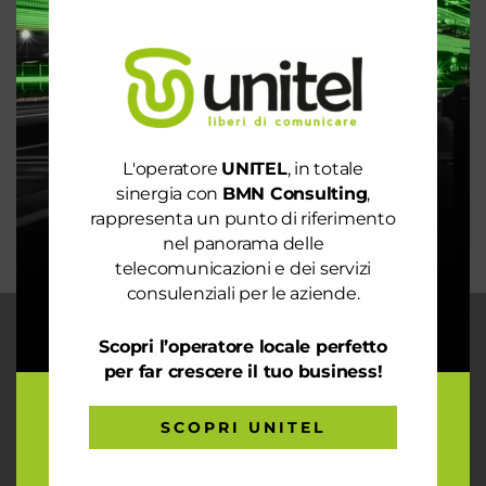
Spendi ancora troppo in bolletta? Richiedi
un’analisi dei consumi
Rete 6G dal 2030. La rivoluzione che cambierà il
mondo intero
La digitalizzazione per l’efficienza energetica nel
mondo sostenibile
L'operatore
UNITEL
, in totale
Trasforma il tuo business con il massimo della
sinergia con
BMN Consulting
,
connettività
rappresenta un punto di riferimento
nel panorama delle
telecomunicazioni e dei servizi
consulenziali per le aziende.
Scopri l’operatore locale perfetto
CHI SIAMO
per far crescere il tuo business!
Garantiamo la massima flessibilità e
prontezza nell’accogliere ogni richiesta
sul fronte telecomunicazioni, energia e
SCOPRI UNITEL
gas, conciliazioni, soluzioni digitali
tramite consulenze professionali 4.0.