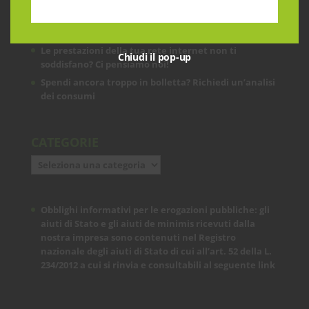
ARTICOLI RECENTI
Le prestazioni della tua rete internet non ti
Chiudi il pop-up
soddisfano? Ci pensiamo noi!
Spendi ancora troppo in bolletta? Richiedi un’analisi
dei consumi
CATEGORIE
Categorie
Obblighi informativi per le erogazioni pubbliche: gli
aiuti di Stato e gli aiuti de minimis ricevuti dalla
nostra impresa sono contenuti nel Registro
nazionale degli aiuti di Stato di cui all’art. 52 della L.
234/2012 a cui si rinvia e consultabili al seguente
link